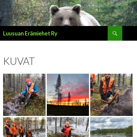
Haku
Luusuan Erämiehet Ry
SIIRRY
SISÄLTÖÖN
KUVAT